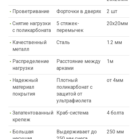
Проветривание
Форточки в дверях
2 шт
Снятие нагрузки
5 стяжек-
20х20мм
с поликарбоната
перемычек
Качественный
Сталь
1.2 мм
металл
Распределение
Расстояние между
1м
нагрузки
арками
Надежный
Плотный
от 4мм
материал
поликарбонат с
покрытия
защитой от
ультрафиолета
Запатентованный
Краб-система
4 болта
крепеж
Большая
Выдерживает до
250 мм
несущая
250 мм снега