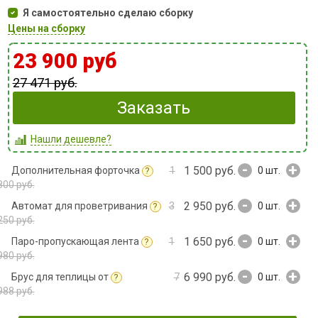
Я самостоятельно сделаю сборку
Цены на сборку
23 900 руб
27 471 руб.
Заказать
Нашли дешевле?
-
+
1 500 руб.
Дополнительная форточка
1
0
шт.
?
800 руб.
-
+
2 950 руб.
Автомат для проветривания
3
0
шт.
?
250 руб.
-
+
1 650 руб.
Паро-пропускающая лента
1
0
шт.
?
980 руб.
-
+
6 990 руб.
Брус для теплицы от
7
0
шт.
?
988 руб.