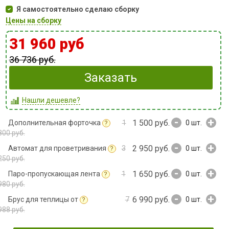
Я самостоятельно сделаю сборку
Цены на сборку
31 960 руб
36 736 руб.
Заказать
Нашли дешевле?
-
+
1 500 руб.
Дополнительная форточка
1
0
шт.
?
800 руб.
-
+
2 950 руб.
Автомат для проветривания
3
0
шт.
?
250 руб.
-
+
1 650 руб.
Паро-пропускающая лента
1
0
шт.
?
980 руб.
-
+
6 990 руб.
Брус для теплицы от
7
0
шт.
?
988 руб.