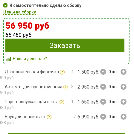
Я самостоятельно сделаю сборку
Цены на сборку
56 950 руб
65 460 руб.
Заказать
Нашли дешевле?
-
+
1 500 руб.
Дополнительная форточка
1
0
шт.
?
800 руб.
-
+
2 950 руб.
Автомат для проветривания
3
0
шт.
?
250 руб.
-
+
1 650 руб.
Паро-пропускающая лента
1
0
шт.
?
980 руб.
-
+
6 990 руб.
Брус для теплицы от
7
0
шт.
?
988 руб.